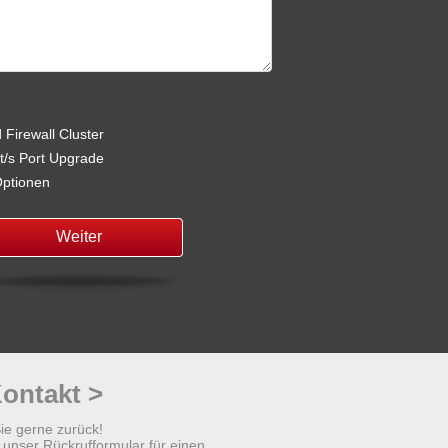
Firewall Cluster
t/s Port Upgrade
Optionen
Weiter
ontakt >
Sie gerne zurück!
 unser Rückrufformular für einen