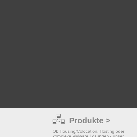
Produkte >
Ob Housing/Colocation, Hosting oder
komplexe VMware Lösungen - unser