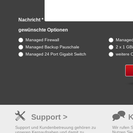
Nachricht *
gewünschte Optionen
Managed Firewall
Managed 
Managed Backup Pauschale
2 x 1 GBi
Managed 24 Port Gigabit Switch
weitere 
Support >
K
Support und Kundenbetreuung gehören zu
Wir rufen 
unseren Kernaufgaben und damit zu
Nutzen Sie